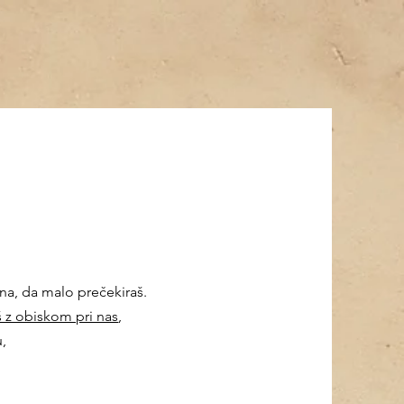
ena, da malo prečekiraš.
š z obiskom pri nas
,
,