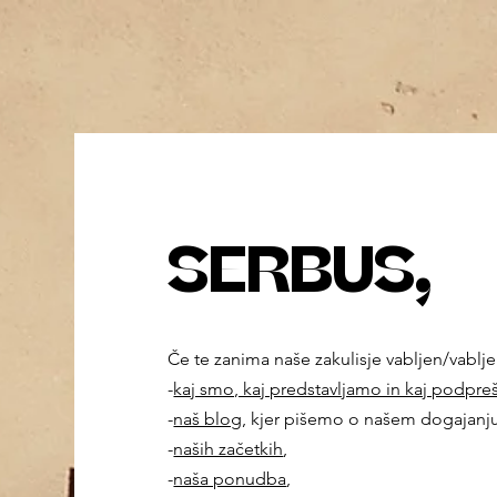
SERBUS,
Če te zanima naše zakulisje vabljen/vablj
-
kaj smo, kaj predstavljamo in kaj podpre
-
naš blog
, kjer p
išemo o našem dogajanju
-
naših začetkih
,
-
naša ponudba
,