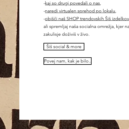
-
kaj so drugi povedali o nas
,
-
naredi virtualen sprehod po lokalu
,
-
obišči naš SHOP trendovskih Šiš izdelkov
ali spremljaj naša socialna omrežja, kjer n
zakulisje doživiš v živo.
Šiš social & more
Povej nam, kak je bilo..