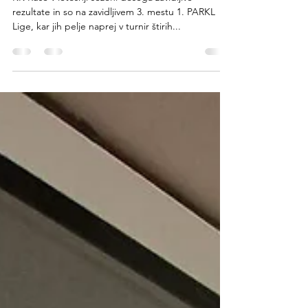
lokalnega košarkarskega
kluba
KK Ruše v letošnji sezoni dosega zavidljive
rezultate in so na zavidljivem 3. mestu 1. PARKL
Lige, kar jih pelje naprej v turnir štirih...