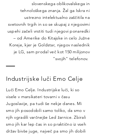
slovenskega oblikovalskega in
tehnološkega znanja. Žal ga Iskra ni
ustrezno intelektualno zaščitila na
svetovnih trgih in so se skupaj z njegovimi
uspehi začeli vrstiti tudi njegovi ponaredki
– od Amerike do Kitajske in celo Južne
Koreje, kjer je Goldstar, njegov naslednik
je LG, sam prodal več kot 150 milijonov
"svojih" telefonov.
Industrijske luči Emo Celje
Luči Emo Celje. Industrijske luči, ki so
visele v marsikateri tovarni v času
Jugoslavije, pa tudi še nekje danes. Mi
smo jih posodobili samo toliko, da smo v
njih vgradili varčnejše Led žarnice. Zbirali
smo jih kar lep čas in so praktično iz vseh
držav bivše juge, največ pa smo jih dobili