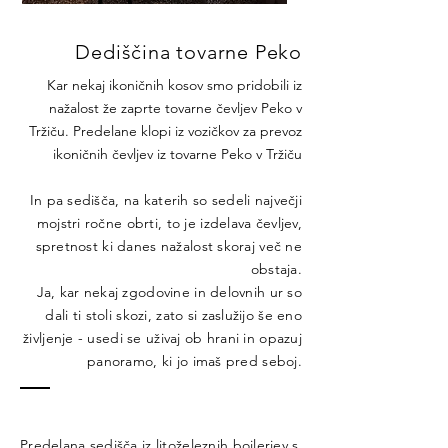
Dediščina tovarne Peko
Kar nekaj ikoničnih kosov smo pridobili iz
nažalost že zaprte tovarne čevljev Peko v
Tržiču. Predelane klopi iz vozičkov za prevoz
ikoničnih čevljev iz tovarne Peko v Tržiču
In pa sedišča, na katerih so sedeli največji
mojstri ročne obrti, to je izdelava čevljev,
spretnost ki danes nažalost skoraj več ne
obstaja.
Ja, kar nekaj zgodovine in delovnih ur so
dali ti stoli skozi, zato si zaslužijo še eno
življenje - usedi se uživaj ob hrani in opazuj
panoramo, ki jo imaš pred seboj.
Predelana sedišča iz litoželeznih bojlerjev s