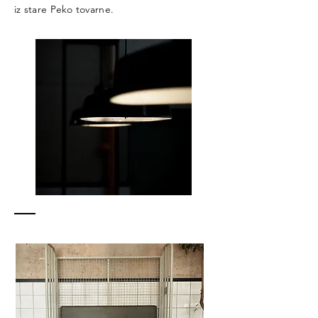
iz stare Peko tovarne.