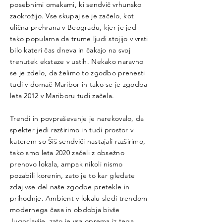
posebnimi omakami, ki sendvič vrhunsko
zaokrožijo. Vse skupaj se je začelo, kot
ulična prehrana v Beogradu, kjer je jed
tako popularna da trume ljudi stojijo v vrsti
bilo kateri čas dneva in čakajo na svoj
trenutek ekstaze v ustih. Nekako naravno
se je zdelo, da želimo to zgodbo prenesti
tudi v domač Maribor in tako se je zgodba
leta 2012 v Mariboru tudi začela.
Trendi in povpraševanje je narekovalo, da
spekter jedi razširimo in tudi prostor v
katerem so Šiš sendviči nastajali razširimo,
tako smo leta 2020 začeli z obsežno
prenovo lokala, ampak nikoli nismo
pozabili korenin, zato je to kar gledate
zdaj vse del naše zgodbe pretekle in
prihodnje. Ambient v lokalu sledi trendom
modernega časa in obdobja bivše
Jugoslavije, zato je vsa oprema iz tega