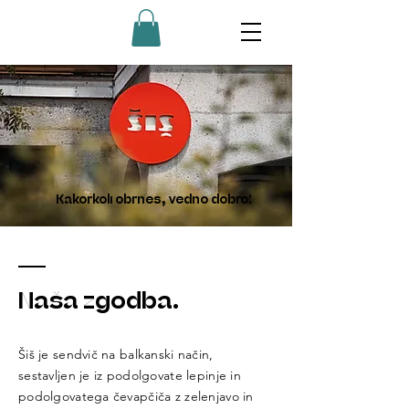
Kakorkoli obrneš, vedno dobro!
Naša zgodba.
Šiš je sendvič na balkanski način,
sestavljen je iz podolgovate lepinje in
podolgovatega čevapčiča z zelenjavo in